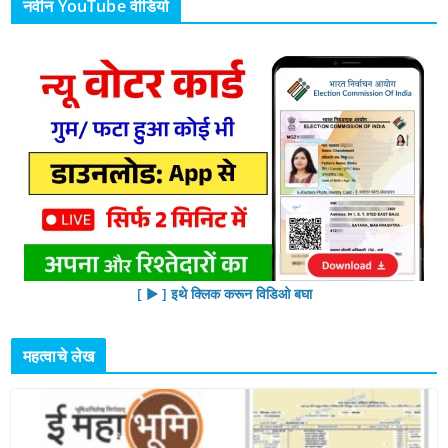
नवीन YouTube वीडियो
[ ▶︎ ] इथे क्लिक करून विडिओ बघा
महत्वाचे लेख