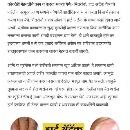
कोणतेही मेहनतीचे काम न करता थकवा येणे:-
मित्रांनो, हार्ट अटॅक येण्याचे
पहिले व प्रमुख लक्षण म्हणजे कोणतेही शारीरिक काम न करता किंवा मेहनत न
करता घाम येणे. मित्रांनो बऱ्याच लोकांना हार्ट अटॅक येण्याच्या काही दिवस आधी
अगदी थंडीच्या वातावरणात सुद्धा कुठलेही कारण नसताना किंवा शारीरिक काम
नसताना बसल्या जागी अगदी दरदरून घाम येतो. ही असे कशामुळे होते तर
हृदयाच्या धमनी मध्ये जर एखादं ब्लॉकेज असेल तर शरिराला हृदयापर्यंत
रक्तपुरवण्याचे काम करताना जास्त मेहनत करावी लागते.
आणि या प्रोसेस मध्ये शरीराचे तापमान खूप अधिक वाढते. हे तापमान कमी
राखण्यासाठी आपले शरीर जास्तीत जास्त घाम बाहेर काढत असते. त्यामुळे
आपल्याला काही काम करत नसताना देखील भरपूर घाम येत असतो. त्यामुळे
तुम्हाला जर असे होत असेल अगदी गरम होत नसताना देखील घाम येत असेल
तर तुम्ही वेळीच हे लक्षण ओळखून योग्य ते उपचार घेणे आवश्यक आहे. तुमच्या
हार्ट ब्लॉकेज ची टेस्ट करून घ्यावी व आवश्यक ती सावधगिरी बाळगावी.