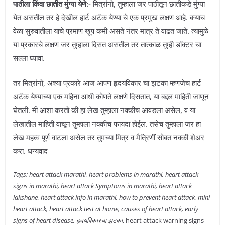
पाठीला किंवा छातीत मुंग्या येणे:-
मित्रांनो, तुम्हाला जर पाठीतून छातीकडे मुंग्या
येत असतील तर हे देखील हार्ट अटॅक येण्या चे एक प्रमुख लक्षण आहे. बऱ्याच
वेळा सुरुवातीला याचे प्रमाण खूप कमी असते नंतर मात्र ते वाढत जाते. त्यामुळे
या प्रकारचे लक्षण जर तुम्हाला दिसत असतील तर तात्काळ तुम्ही डॉक्टर चा
सल्ला घ्यावा.
तर मित्रांनो, अश्या प्रकारे आज आपण हृदयविकार चा झटका म्हणजेच हार्ट
अटॅक येण्याच्या एक महिना आधी कोणते लक्षणे दिसतात, या बद्दल माहिती जाणून
घेतली. मी आशा करतो की हा लेख तुम्हाला नक्कीच आवडला असेल, व या
लेखातील माहिती वाचून तुम्हाला नक्कीच फायदा होईल. तसेच तुम्हाला जर हा
लेख महत्व पूर्ण वाटला असेल तर तुमच्या मित्र व मैत्रिणीं सोबत नक्की शेअर
करा. धन्यवाद
Tags: heart attack marathi, heart problems in marathi, heart attack
signs in marathi, heart attack Symptoms in marathi, heart attack
lakshane, heart attack info in marathi, how to prevent heart attack, mini
heart attack, heart attack test at home, causes of heart attack, early
signs of heart disease, हृदयविकारचा झटका
, heart attack warning signs