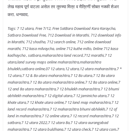
लेख महत्व पूर्ण वाटला असेल तर तुमच्या मित्र व मैत्रिणीं सोबत नक्की शेअर
करा. धन्यवाद.
Tags: 7 12 utara, Free 7/12, Free SatBara Download Kara Karaycha,
Satbara Download Free, 712 Download in Marathi, 712 download info
in Marathi, 712 shodha, 712 search online, 712 online download
marathi, 712 kasa milvaycha, online 712 kuthe milto, 0nline 712 kasa
kadhaycha , satbara,maharashtra land record,712 marathi,7 12
utara,land survey maps online maharashtra,maharashtra
bhulekh,satbara online,07 12 utara,12 utara,12 utara maharashtra,7 *
12 utara,7 12 & 8a utara maharashtra,7 12 8a utara,7 12 8a utara
maharashtra,7 12 8a utara maharashtra online,7 12 8a utara online,7
12 and 8a utara maharashtra,7 12 bhulekh maharashtra,7 12 bhumi
abhilekh maharashtra,7 12 digital utara,7 12 jaminicha utara,7 12
khate utara,7 12 khate utara online,7 12 land map maharashtra,7 12
land record maharashtra,7 12 maharashtra bhumi abhilekh,7 12 of
land in maharashtra,7 12 online utara,7 12 record maharashtra,7 12
satbara,7 12 utara 2022,7 12 utara 8a,7 12 utara aurangabad
maharashtra,7 12 utara buldhana,7 12 utara check,7 12 utara com,7