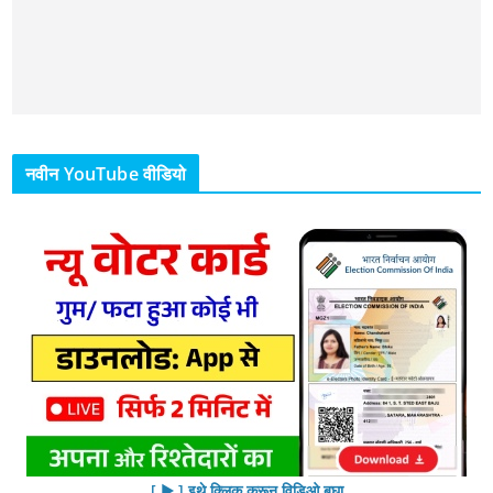
नवीन YouTube वीडियो
[ ▶︎ ] इथे क्लिक करून विडिओ बघा