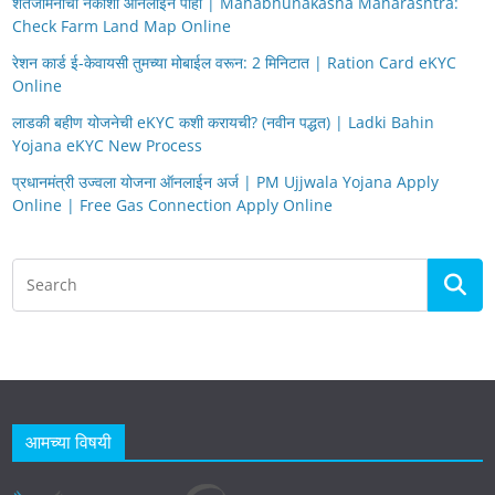
शेतजमिनीचा नकाशा ऑनलाईन पाहा | Mahabhunakasha Maharashtra:
Check Farm Land Map Online
रेशन कार्ड ई-केवायसी तुमच्या मोबाईल वरून: 2 मिनिटात | Ration Card eKYC
Online
लाडकी बहीण योजनेची eKYC कशी करायची? (नवीन पद्धत) | Ladki Bahin
Yojana eKYC New Process
प्रधानमंत्री उज्वला योजना ऑनलाईन अर्ज | PM Ujjwala Yojana Apply
Online | Free Gas Connection Apply Online
आमच्या विषयी