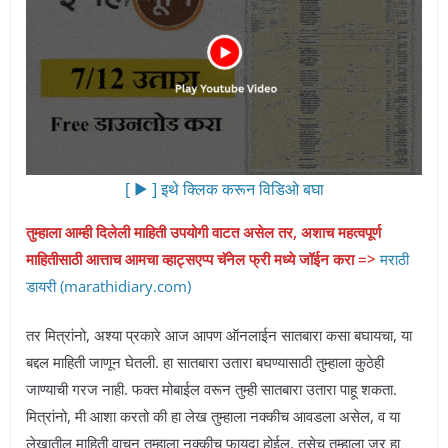
[ ▶︎ ] इथे क्लिक करून विडिओ बघा
तुम्हाला आम्ही दिलेली माहिती उपयोगी वाटत असेल तर, अशाच महत्वपूर्ण
माहितीसाठी आत्ताच आमचा व्हाट्सएप्प चॅनेल फ्री मध्ये जॉईन करा =>
मराठी
डायरी (marathidiary.com)
तर मित्रांनो, अश्या प्रकारे आज आपण ऑनलाईन सातबारा कसा बघायचा, या
बद्दल माहिती जाणून घेतली. हा सातबारा उतारा बघण्यासाठी तुम्हाला कुठेही
जाण्याची गरज नाही. फक्त मोबाईल वरून तुम्ही सातबारा उतारा पाहू शकता.
मित्रांनो, मी आशा करतो की हा लेख तुम्हाला नक्कीच आवडला असेल, व या
लेखातील माहिती वाचून तुम्हाला नक्कीच फायदा होईल. तसेच तुम्हाला जर हा