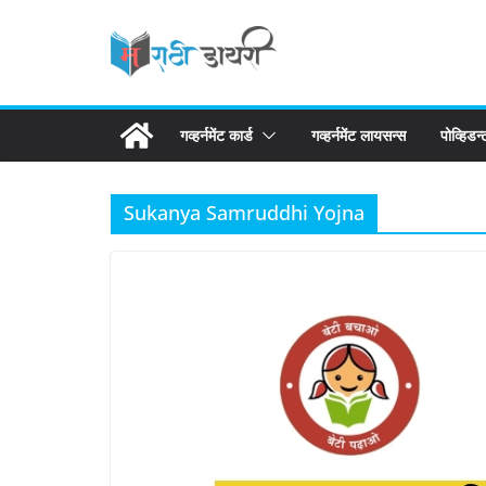
Skip
to
content
गव्हर्नमेंट कार्ड
गव्हर्नमेंट लायसन्स
पोव्हिडन
Sukanya Samruddhi Yojna