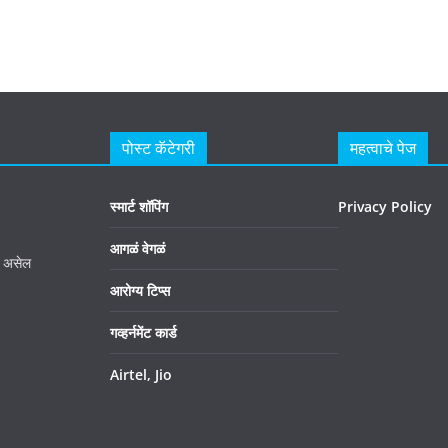
पोस्ट कॅटेगरी
महत्वाचे पेज
स्मार्ट शॉपिंग
Privacy Policy
आगळं वेगळं
र असेल
आरोग्य टिप्स
गव्हर्नमेंट कार्ड
Airtel, Jio