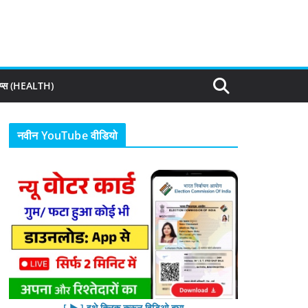
िप्स (HEALTH)
नवीन YouTube वीडियो
[ ▶︎ ] इथे क्लिक करून विडिओ बघा