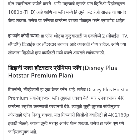
दोन स्क्रीनला सपोर्ट करते. आणि महत्वाचे म्हणजे यात व्हिडिओ रिझोल्यूशन
1080p (FHD) आहे आणि या प्लॅन मध्ये हि तुम्ही स्टिरिओ साउंड चा आनंद
घेऊ शकता. तसेच या प्लॅनचा कन्टेन्ट वरच्या मोबाइल प्लॅन प्रमाणेच आहेत.
हा प्लॅन कोणी घ्यावा:
हा प्लॅन थोट्या कुटुंबासाठी जे एकावेळी 2 (मोबाईल, TV,
लॅपटॉप) डिव्हाईस वर हॉटस्टार बघणार आहे त्यासाठी योग्य राहील. आणि ज्या
लोकांना व्हिडीओ हाय क्वालिटी मध्ये बघणे आवडते त्यांच्यासाठी.
डिझनी प्लस हॉटस्टार प्रीमियम प्लॅन
(Disney Plus
Hotstar Premium Plan)
मित्रांनो, टीव्हीसाठी हा एक बेस्ट प्लॅन आहे. तसेच Disney Plus Hotstar
Premium सबस्क्रिप्शन प्लॅन तुम्हाला एकाच वेळी चार उपकरणांवर 4K
कन्टेन्ट स्ट्रीम करण्याची परवानगी देते. त्यामुळे तुम्ही तुमच्या सोयीनुसार
कोणताही प्लॅन निवडू शकता. यात मिळणारी व्हिडीओ क्वालिटी ही 4K 2160p
इतकी मिळते, ज्याचा तुम्ही भरपूर आनंद घेऊ शकता. तसेच हा प्लॅन पूर्ण पणे
जाहिरातमुक्त आहे.