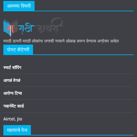
आमच्या विषयी
मराठी डायरी मराठी लोकांना जगाची नव्याने ओळख करुन देण्यास अग्रेसर असेल
पोस्ट कॅटेगरी
स्मार्ट शॉपिंग
आगळं वेगळं
आरोग्य टिप्स
गव्हर्नमेंट कार्ड
Airtel, Jio
महत्वाचे पेज