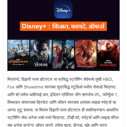
मित्रांनो, डिझनी प्लस हॉटस्टार या प्रसिद्ध स्ट्रीमिंग सेवेमध्ये तुम्ही HBO,
Fox आणि Showtime सारख्या सुप्रसिद्ध स्टुडिओ मधील शेकडो चित्रपट
आणि शो तसेच आशियाई कप, इंडियन प्रीमियर लीग म्हणजेच IPL, फॉर्म्युला 1,
विम्बल्डन यांसारख्या क्रिकेट आणि सॉकर सारख्या असंख्य लाइव्ह स्पोर्ट्स चा
आनंद लुटू शकता. या शिवाय डिझनी प्लस हॉटस्टार ही सबस्क्रिप्शन आधारित
स्ट्रीमिंग सेवा अनेक भाषां मध्ये चित्रपट, टीव्ही शो, स्पोर्ट्स आणि लाइव्ह चॅनेल
सह अनेक कन्टेन्ट ऑफर करते. तसेच यूएस, कॅनडा, यूके आणि भारत