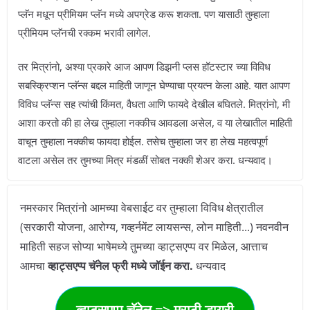
प्लॅन मधून प्रीमियम प्लॅन मध्ये अपग्रेड करू शकता. पण यासाठी तुम्हाला
प्रीमियम प्लॅनची रक्कम भरावी लागेल.
तर मित्रांनो, अश्या प्रकारे आज आपण डिझनी प्लस हॉटस्टार च्या विविध
सबस्क्रिप्शन प्लॅन्स बद्दल माहिती जाणून घेण्याचा प्रयत्न केला आहे. यात आपण
विविध प्लॅन्स सह त्यांची किंमत, वैधता आणि फायदे देखील बघितले. मित्रांनो, मी
आशा करतो की हा लेख तुम्हाला नक्कीच आवडला असेल, व या लेखातील माहिती
वाचून तुम्हाला नक्कीच फायदा होईल. तसेच तुम्हाला जर हा लेख महत्वपूर्ण
वाटला असेल तर तुमच्या मित्र मंडळीं सोबत नक्की शेअर करा. धन्यवाद।
नमस्कार मित्रांनो आमच्या वेबसाईट वर तुम्हाला विविध क्षेत्रातील
(सरकारी योजना, आरोग्य, गव्हर्नमेंट लायसन्स, लोन माहिती...) नवनवीन
माहिती सहज सोप्या भाषेमध्ये तुमच्या व्हाट्सएप्प वर मिळेल, आत्ताच
आमचा
व्हाट्सएप्प चॅनेल फ्री मध्ये जॉईन करा.
धन्यवाद
व्हाट्सएप्प चॅनेल => मराठी डायरी