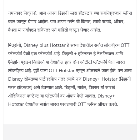
नमस्कार मित्रांनो, आज आपण डिझनी प्लस हॉटस्टार च्या सबस्क्रिप्शन प्लॅन्स
बद्दल जाणून घेणार आहोत. यात आपण प्लॅन ची किंमत, त्याचे फायदे, ऑफर,
वैधता या सर्वांबद्दल सविस्तर पणे माहिती जाणून घेणार आहोत.
मित्रांनो, Disney plus Hotstar हे सध्या देशातील सर्वात लोकप्रिय OTT
प्लॅटफॉर्म पैकी एक प्लॅटफॉर्म आहे. डिझनी + हॉटस्टार हे नेटफ्लिक्स आणि
ऍमेझॉन प्राइम व्हिडिओ या देशातील इतर दोन ओटीटी प्लॅटफॉर्म पेक्षा जास्त
लोकप्रिय आहे. पूर्वी याला OTT Hotstar म्हणून ओळखले जात होते. पण आता
Disney सोबतच्या पार्टनरशिप नंतर त्याचे नाव Disney+ Hotstar (डिझनी
प्लस हॉटस्टार) असे ठेवण्यात आले. डिझनी, मार्वल, पिक्सर यां सारखे
ओरिजिनल कन्टेन्ट या प्लॅटफॉर्म वर ऑफर केले जातात. Disney+
Hotstar देशातील सर्वात जास्त परवडणारी OTT प्लॅन्स ऑफर करते.