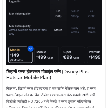
डिझनी प्लस हॉटस्टार मोबाईल प्लॅन
(Disney Plus
Hotstar Mobile Plan)
मित्रांनो, डिझनी प्लस हॉटस्टारचा हा एक सर्वात बेसिक प्लॅन आहे. हा प्लॅन
फक्त मोबाइल फोन वर किंवा टॅब्लेट वरच चालवता येऊ शकतो. आणि याची
व्हिडीओ क्वालिटी HD 720p मध्ये मिळते. हे प्लॅन तुम्हाला मल्टिप्लेक्स
ब्लॉकबस्टर, डिझनी प्लस ओरिजिनल्स, हॉटस्टार स्पेशल, लाइव्ह स्पोर्ट्स