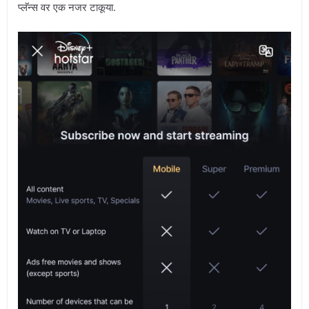
प्लॅन्स वर एक नजर टाकूया.