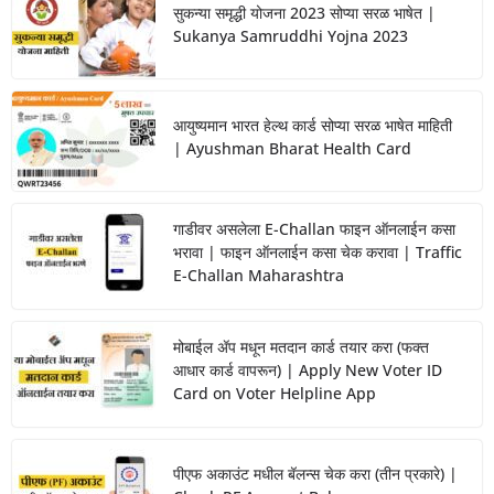
सुकन्या समृद्धी योजना 2023 सोप्या सरळ भाषेत |
Sukanya Samruddhi Yojna 2023
आयुष्यमान भारत हेल्थ कार्ड सोप्या सरळ भाषेत माहिती
| Ayushman Bharat Health Card
गाडीवर असलेला E-Challan फाइन ऑनलाईन कसा
भरावा | फाइन ऑनलाईन कसा चेक करावा | Traffic
E-Challan Maharashtra
मोबाईल ॲप मधून मतदान कार्ड तयार करा (फक्त
आधार कार्ड वापरून) | Apply New Voter ID
Card on Voter Helpline App
पीएफ अकाउंट मधील बॅलन्स चेक करा (तीन प्रकारे) |