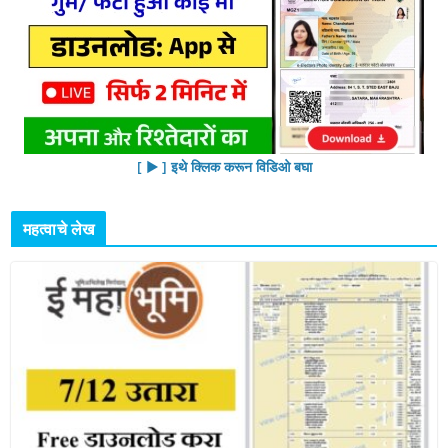
[ ▶︎ ] इथे क्लिक करून विडिओ बघा
महत्वाचे लेख