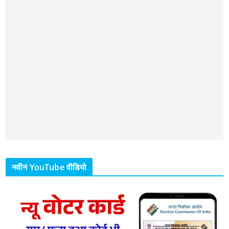
नवीन YouTube वीडियो