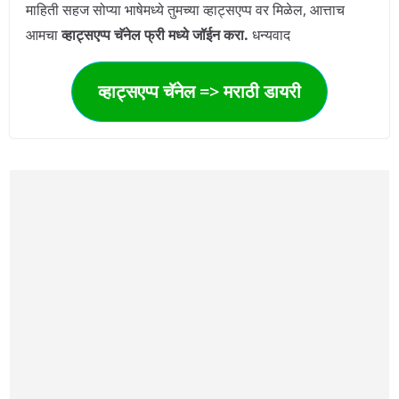
माहिती सहज सोप्या भाषेमध्ये तुमच्या व्हाट्सएप्प वर मिळेल, आत्ताच
आमचा
व्हाट्सएप्प चॅनेल फ्री मध्ये जॉईन करा.
धन्यवाद
व्हाट्सएप्प चॅनेल => मराठी डायरी