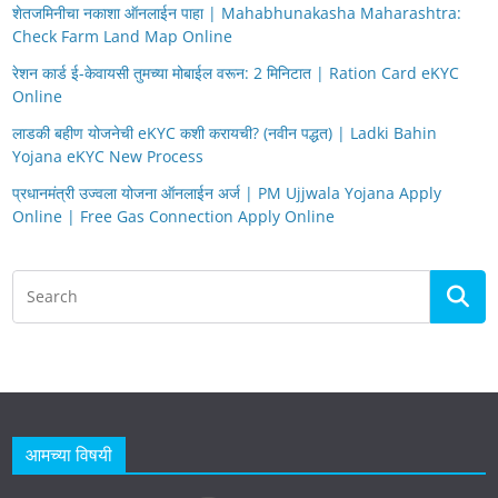
शेतजमिनीचा नकाशा ऑनलाईन पाहा | Mahabhunakasha Maharashtra:
Check Farm Land Map Online
रेशन कार्ड ई-केवायसी तुमच्या मोबाईल वरून: 2 मिनिटात | Ration Card eKYC
Online
लाडकी बहीण योजनेची eKYC कशी करायची? (नवीन पद्धत) | Ladki Bahin
Yojana eKYC New Process
प्रधानमंत्री उज्वला योजना ऑनलाईन अर्ज | PM Ujjwala Yojana Apply
Online | Free Gas Connection Apply Online
आमच्या विषयी