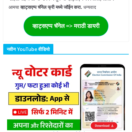
आमचा
व्हाट्सएप्प चॅनेल फ्री मध्ये जॉईन करा.
धन्यवाद
व्हाट्सएप्प चॅनेल => मराठी डायरी
नवीन YouTube वीडियो