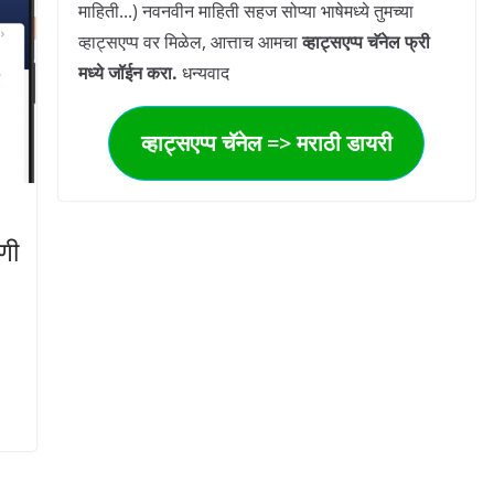
माहिती...) नवनवीन माहिती सहज सोप्या भाषेमध्ये तुमच्या
व्हाट्सएप्प वर मिळेल, आत्ताच आमचा
व्हाट्सएप्प चॅनेल फ्री
मध्ये जॉईन करा.
धन्यवाद
व्हाट्सएप्प चॅनेल => मराठी डायरी
णी