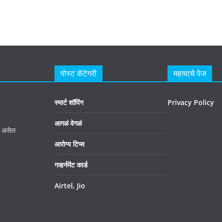
पोस्ट कॅटेगरी
महत्वाचे पेज
स्मार्ट शॉपिंग
Privacy Policy
आगळं वेगळं
र असेल
आरोग्य टिप्स
गव्हर्नमेंट कार्ड
Airtel, Jio