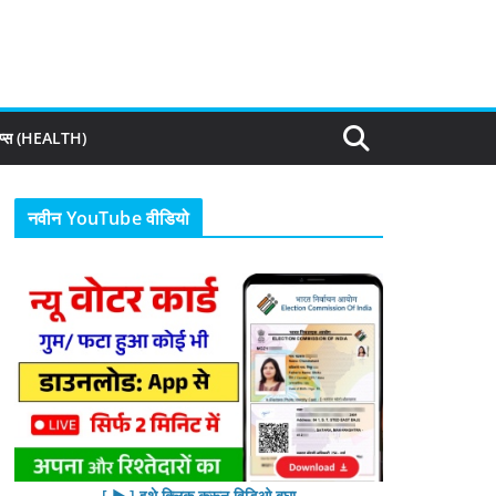
िप्स (HEALTH)
नवीन YouTube वीडियो
[ ▶︎ ] इथे क्लिक करून विडिओ बघा